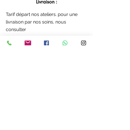
Livraison :
Tarif départ nos ateliers. pour une
livraison par nos soins, nous
consulter
Dimensions :
280 x 153 cm - surface de jeu : 254 x
127 cm
Je réserve !
Je suis intéressé par votre offre. Merci
de me contacter.
02 43 44 81 14