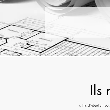
Ils
« Fils d'hôtelier res