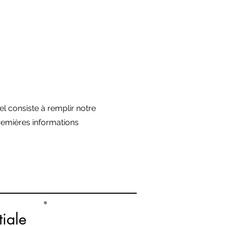
l consiste à remplir notre
remières informations
tiale
#2