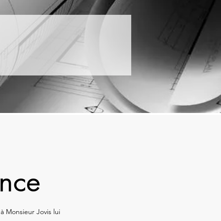
ance
 à Monsieur Jovis lui