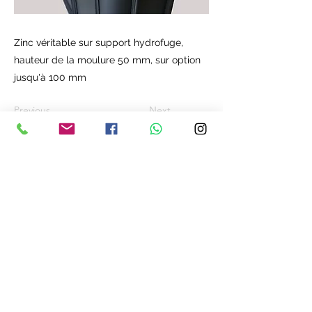
Zinc véritable sur support hydrofuge,
hauteur de la moulure 50 mm, sur option
jusqu'à 100 mm
Previous
Next
Ateliers Jovis
contact@ateliers-jovis.fr
Mentions légales
Copyright©2023 Ateliers Jovis. Tous droits
réservés. La reproduction totale ou partielle
sans permission est interdite